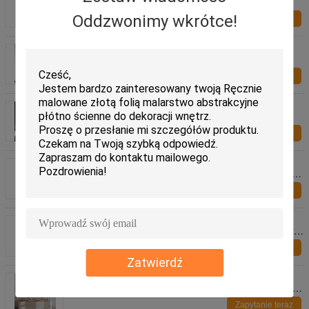
kobieta płótno Kolorowa kobieca abstrakcja
Oddzwonimy wkrótce!
Zapytanie teraz
Ręcznie malowane obrazy abstrakcyjne na płótnie
Flow Color Gold do dekoracji ścian
Zapytanie teraz
36 "X 48" 24 "X 32" portret ślubny obraz olejny
płótno bawełniane
Zapytanie teraz
Handmade abstrakcyjna złota folia obraz olejny na
płótnie luksusowa gruba tekstura sztuka ścienna do
dekoracji salonu
Zapytanie teraz
Ręcznie robiony niestandardowy portret olejny ze
zdjęcia najlepszy spersonalizowany prezent portretu
rodzinnego Wall Art do wystroju domu
Zapytanie teraz
Zatwierdź
100% Ręcznie Malowane Abstrakcyjne Kolorowe
Obraz Olejny na Płótnie Hot Nowoczesne Krajobraz
Wall Art dla Wejście Home Decoration
Zapytanie teraz