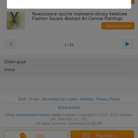
Zapytanie teraz
Nowoczesne ręcznie malowane obrazy kwiatowe
Fashion Square Abstract Art Canvas Paintings
Zapytanie teraz
1 / 10
Zmień język
Polish
Dom
|
O nas
|
Skontaktuj się z nami
|
Sitemap
|
Privacy Policy
Widok pulpitu
Chiny współczesne obrazy olejne
supplier. Copyright © 2018 - 2025 Xiamen
LKL Fine Arts Co., Ltd..
All rights reserved. Developed by
ECER
Czat
Poprosić o