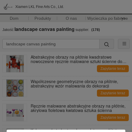
Xiamen LKL Fine Arts Co., Ltd.
Dom
Produkty
O nas
Wycieczka po fabryce
>>
landscape canvas painting
Jakość
supplier.
(178)
Abstrakcyjne obrazy na płótnie kwadratowe
nowoczesne ręcznie malowane sztuki ścienne do
dekoracji wnętrz
Zapytanie teraz
Współczesne geometryczne obrazy na płótnie,
abstrakcyjny wzór malowania do dekoracji
Zapytanie teraz
Ręcznie malowane abstrakcyjne obrazy na płótnie,
akrylowa fioletowa kwiatowa sztuka ścienna
Zapytanie teraz
Kolorowe abstrakcyjne obrazy olejne na płótnie