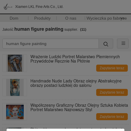
Xiamen LKL Fine Arts Co., Ltd.
Dom
Produkty
O nas
Wycieczka po fabryce
>>
human figure painting
Jakość
supplier.
(11)
Wrażenie Ludzki Portret Malarstwo Plemiennych
Przywódców Ręcznie Na Płótnie
Zapytanie teraz
Handmade Nude Lady Obraz olejny Abstrakcyjne
obrazy postaci ludzkiej do salonu
Zapytanie teraz
Współczesny Graficzny Obraz Olejny Sztuka Kobieta
Portret Malarstwo Najnowszy Styl
Zapytanie teraz
Płótno klasyczny obraz olejny zwierząt, dwa jelenie