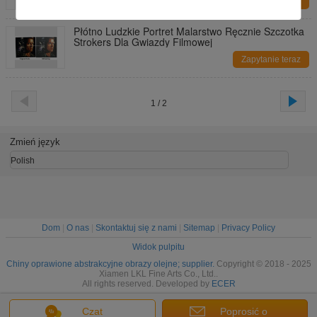
Zapytanie teraz
Płótno Ludzkie Portret Malarstwo Ręcznie Szczotka
Strokers Dla Gwiazdy Filmowej
Zapytanie teraz
1 / 2
Zmień język
Polish
Dom
|
O nas
|
Skontaktuj się z nami
|
Sitemap
|
Privacy Policy
Widok pulpitu
Chiny oprawione abstrakcyjne obrazy olejne; supplier.
Copyright © 2018 - 2025
Xiamen LKL Fine Arts Co., Ltd..
All rights reserved. Developed by
ECER
Czat
Poprosić o