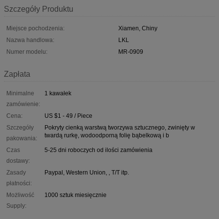
Szczegóły Produktu
Miejsce pochodzenia:
Xiamen, Chiny
Nazwa handlowa:
LKL
Numer modelu:
MR-0909
Zapłata
Minimalne
1 kawałek
zamówienie:
Cena:
US $1 - 49 / Piece
Szczegóły
Pokryty cienką warstwą tworzywa sztucznego, zwinięty w
twardą rurkę, wodoodporną folię bąbelkową i b
pakowania:
Czas
5-25 dni roboczych od ilości zamówienia
dostawy:
Zasady
Paypal, Western Union, , T/T itp.
płatności:
Możliwość
1000 sztuk miesięcznie
Supply: