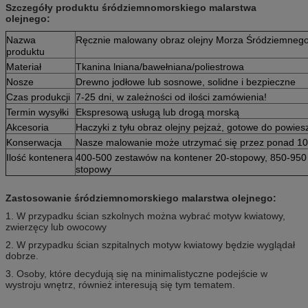
Szczegóły produktu śródziemnomorskiego malarstwa
olejnego:
Nazwa
Ręcznie malowany obraz olejny Morza Śródziemnego
produktu
Materiał
Tkanina lniana/bawełniana/poliestrowa
Nosze
Drewno jodłowe lub sosnowe, solidne i bezpieczne
Czas produkcji
7-25 dni, w zależności od ilości zamówienia!
Termin wysyłki
Ekspresową usługą lub drogą morską
Akcesoria
Haczyki z tyłu obraz olejny pejzaż, gotowe do powies
Konserwacja
Nasze malowanie może utrzymać się przez ponad 10 
Ilość kontenera
400-500 zestawów na kontener 20-stopowy, 850-950
stopowy
Zastosowanie śródziemnomorskiego malarstwa olejnego:
1. W przypadku ścian szkolnych można wybrać motyw kwiatowy,
zwierzęcy lub owocowy
2. W przypadku ścian szpitalnych motyw kwiatowy będzie wyglądał
dobrze.
3. Osoby, które decydują się na minimalistyczne podejście w
wystroju wnętrz, również interesują się tym tematem.