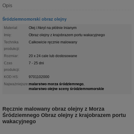
Opis
Śródziemnomorski obraz olejny
Materiał:
Olej / Akryl na płótnie lnianym
Imię:
Obraz olejny z krajobrazem portu wakacyjnego
Technika
Całkowicie ręcznie malowany
produkcji:
Rozmiar:
20 x 24 cale lub dostosowane
Czas
7 - 25 dni
produkcji:
KOD HS:
9701102000
malarstwo morza śródziemnego
Najważniejsze:
,
malarstwo olejne sceny śródziemnomorskie
Ręcznie malowany obraz olejny z Morza
Śródziemnego Obraz olejny z krajobrazem portu
wakacyjnego