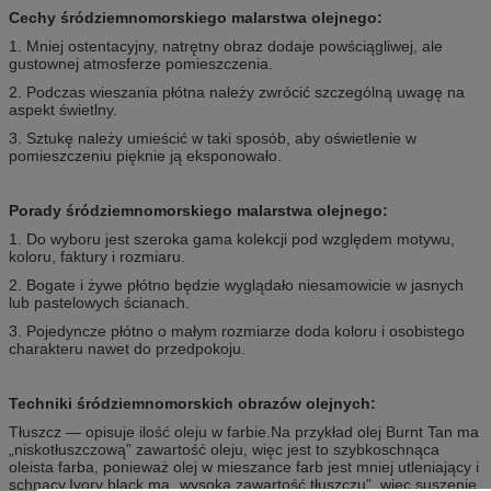
Cechy śródziemnomorskiego malarstwa olejnego:
1. Mniej ostentacyjny, natrętny obraz dodaje powściągliwej, ale
gustownej atmosferze pomieszczenia.
2. Podczas wieszania płótna należy zwrócić szczególną uwagę na
aspekt świetlny.
3. Sztukę należy umieścić w taki sposób, aby oświetlenie w
pomieszczeniu pięknie ją eksponowało.
Porady śródziemnomorskiego malarstwa olejnego:
1. Do wyboru jest szeroka gama kolekcji pod względem motywu,
koloru, faktury i rozmiaru.
2. Bogate i żywe płótno będzie wyglądało niesamowicie w jasnych
lub pastelowych ścianach.
3. Pojedyncze płótno o małym rozmiarze doda koloru i osobistego
charakteru nawet do przedpokoju.
Techniki śródziemnomorskich obrazów olejnych:
Tłuszcz — opisuje ilość oleju w farbie.Na przykład olej Burnt Tan ma
„niskotłuszczową” zawartość oleju, więc jest to szybkoschnąca
oleista farba, ponieważ olej w mieszance farb jest mniej utleniający i
schnący.Ivory black ma „wysoką zawartość tłuszczu”, więc suszenie