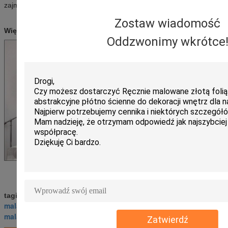
zajmuje dużo czasu.
Zostaw wiadomość
Więcej Przegląd scen obrazu olejnego Morza Śródziemnego:
Oddzwonimy wkrótce
malarstwo morza śródziemnego
tagi:
,
malarstwo olejne sceny śródziemnomorskie
,
malarstwo pejzażowe śródziemnomorskie
Zatwierdź