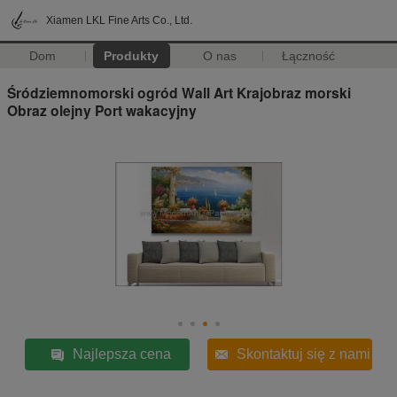
Xiamen LKL Fine Arts Co., Ltd.
Dom
Produkty
O nas
Łączność
Śródziemnomorski ogród Wall Art Krajobraz morski
Obraz olejny Port wakacyjny
Najlepsza cena
Skontaktuj się z nami