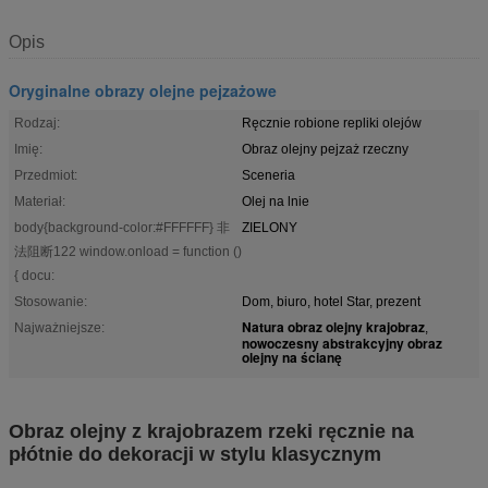
Opis
Oryginalne obrazy olejne pejzażowe
Rodzaj:
Ręcznie robione repliki olejów
Imię:
Obraz olejny pejzaż rzeczny
Przedmiot:
Sceneria
Materiał:
Olej na lnie
body{background-color:#FFFFFF} 非
ZIELONY
法阻断122 window.onload = function ()
{ docu:
Stosowanie:
Dom, biuro, hotel Star, prezent
Natura obraz olejny krajobraz
Najważniejsze:
,
nowoczesny abstrakcyjny obraz
olejny na ścianę
Obraz olejny z krajobrazem rzeki ręcznie na
płótnie do dekoracji w stylu klasycznym