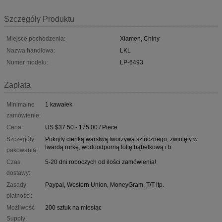
Szczegóły Produktu
Miejsce pochodzenia:
Xiamen, Chiny
Nazwa handlowa:
LKL
Numer modelu:
LP-6493
Zapłata
Minimalne
1 kawałek
zamówienie:
Cena:
US $37.50 - 175.00 / Piece
Szczegóły
Pokryty cienką warstwą tworzywa sztucznego, zwinięty w
twardą rurkę, wodoodporną folię bąbelkową i b
pakowania:
Czas
5-20 dni roboczych od ilości zamówienia!
dostawy:
Zasady
Paypal, Western Union, MoneyGram, T/T itp.
płatności:
Możliwość
200 sztuk na miesiąc
Supply: