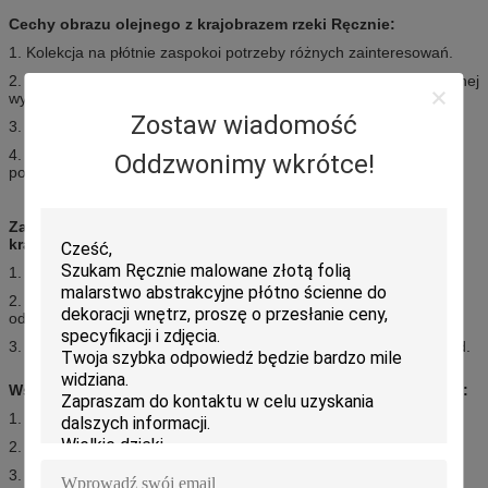
Cechy obrazu olejnego z krajobrazem rzeki Ręcznie:
1. Kolekcja na płótnie zaspokoi potrzeby różnych zainteresowań.
2. Formy sztuki krajobrazowej tak naprawdę nie reprezentują żadnej
wyraźnej formy ani przedmiotu.
Zostaw wiadomość
3. Renderowanie różni się w zależności od formy, kształtu i koloru.
4. To zachowanie ma kluczowe znaczenie dla zapylania i
Oddzwonimy wkrótce!
podtrzymania ekologicznego.
Zastosowania ręcznie robionego obrazu olejnego z
krajobrazem rzeki:
1. Malarstwo pejzażowe dało subtelny głos w tyranii epoki oporu.
2. Malarstwo pejzażowe to sztuka, która ma na celu
odzwierciedlenie naturalnego krajobrazu.
3. Zebrany przez nas krajobraz nada pomieszczeniu ciepły wygląd.
Wskazówki dotyczące malarstwa olejnego pejzażu rzecznego:
1. Jedna z najobszerniejszych kolekcji sztuki.
2. Przyciągaj wielu miłośników sztuki do czasów współczesnych.
3. Przynieś radość duszy ludzkiej i przynieś spokój ludzkiemu