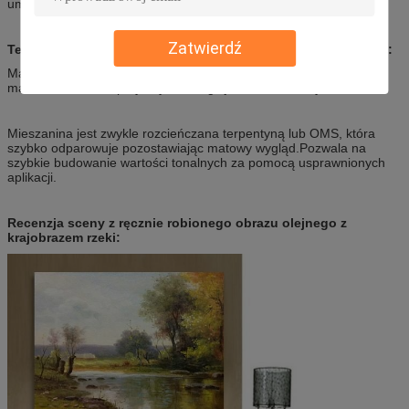
umysłowi.
Zatwierdź
Technika malowania Obrazu olejnego Pejzaż rzeczny Ręcznie:
Martwy kolor — termin używany do opisania podstawowego
malowania obrazu przy użyciu ubogiej mieszanki farby.
Mieszanina jest zwykle rozcieńczana terpentyną lub OMS, która
szybko odparowuje pozostawiając matowy wygląd.Pozwala na
szybkie budowanie wartości tonalnych za pomocą usprawnionych
aplikacji.
Recenzja sceny z ręcznie robionego obrazu olejnego z
krajobrazem rzeki: