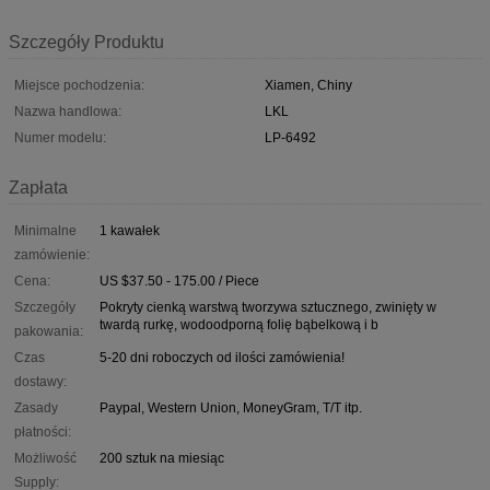
Szczegóły Produktu
Miejsce pochodzenia:
Xiamen, Chiny
Nazwa handlowa:
LKL
Numer modelu:
LP-6492
Zapłata
Minimalne
1 kawałek
zamówienie:
Cena:
US $37.50 - 175.00 / Piece
Szczegóły
Pokryty cienką warstwą tworzywa sztucznego, zwinięty w
twardą rurkę, wodoodporną folię bąbelkową i b
pakowania:
Czas
5-20 dni roboczych od ilości zamówienia!
dostawy:
Zasady
Paypal, Western Union, MoneyGram, T/T itp.
płatności:
Możliwość
200 sztuk na miesiąc
Supply: