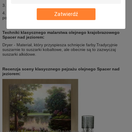
3. jest przemyślaną eksploracją uczciwości.
4. Rozwój rzeczywistości obrazowej eksplorowanej za pomocą
Zatwierdź
portretu.
Techniki klasycznego malarstwa olejnego krajobrazowego
Spacer nad jeziorem:
Dryer - Materiał, który przyspiesza schnięcie farby.Tradycyjnie
suszarnie to suszarki kobaltowe, ale obecnie są to zazwyczaj
suszarki alkidowe.
Recenzja sceny klasycznego pejzażu olejnego Spacer nad
jeziorem: