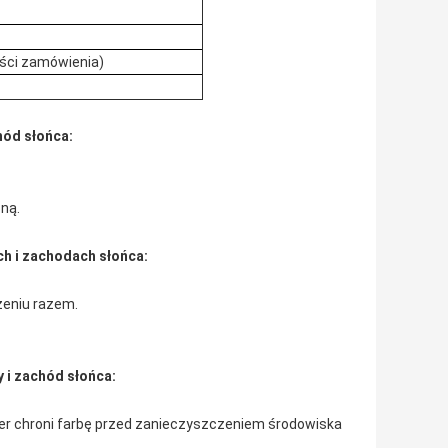
lości zamówienia)
hód słońca:
sną.
h i zachodach słońca:
żeniu razem.
 i zachód słońca:
ier chroni farbę przed zanieczyszczeniem środowiska