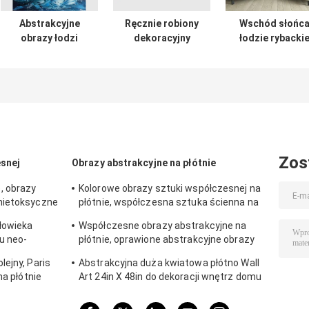
Abstrakcyjne
Ręcznie robiony
Wschód słońc
obrazy łodzi
dekoracyjny
łodzie rybacki
żaglowych,
obraz olejny z
obraz olejny
ręcznie malowane
pejzażem
pojedynczy pane
grube obrazy
morskim nożem
abstrakcyjna
olejne na płótnie
do dekoracji
sztuka ścienna
wnętrz
Zos
esnej
Obrazy abstrakcyjne na płótnie
, obrazy
Kolorowe obrazy sztuki współczesnej na
nietoksyczne
płótnie, współczesna sztuka ścienna na
płótnie
łowieka
Współczesne obrazy abstrakcyjne na
u neo-
płótnie, oprawione abstrakcyjne obrazy
na płótnie
ejny, Paris
Abstrakcyjna duża kwiatowa płótno Wall
na płótnie
Art 24in X 48in do dekoracji wnętrz domu