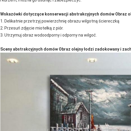
i kurzem, można go usunąć i zabezpieczyć.
Wskazówki dotyczące konserwacji abstrakcyjnych domów Obraz ole
1. Delikatnie przetrzyj powierzchnię obrazu wilgotną ściereczką
2. Przesuń zdjęcie miotełką z piór.
3. Utrzymuj obraz wodoodporny i odporny na wilgoć.
Sceny abstrakcyjnych domów Obraz olejny łodzi zadokowany i zac