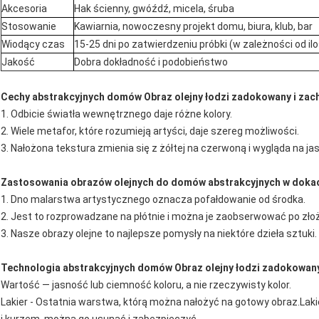
Akcesoria
Hak ścienny, gwóźdź, micela, śruba
Stosowanie
Kawiarnia, nowoczesny projekt domu, biura, klub, bar
Wiodący czas
15-25 dni po zatwierdzeniu próbki (w zależności od i
Jakość
Dobra dokładność i podobieństwo
Cechy abstrakcyjnych domów Obraz olejny łodzi zadokowany i zac
1. Odbicie światła wewnętrznego daje różne kolory.
2. Wiele metafor, które rozumieją artyści, daje szereg możliwości.
3. Nałożona tekstura zmienia się z żółtej na czerwoną i wygląda na ja
Zastosowania obrazów olejnych do domów abstrakcyjnych w dokac
1. Dno malarstwa artystycznego oznacza pofałdowanie od środka.
2. Jest to rozprowadzane na płótnie i można je zaobserwować po zło
3. Nasze obrazy olejne to najlepsze pomysły na niektóre dzieła sztuki.
Technologia abstrakcyjnych domów Obraz olejny łodzi zadokowany
Wartość — jasność lub ciemność koloru, a nie rzeczywisty kolor.
Lakier - Ostatnia warstwa, którą można nałożyć na gotowy obraz.Lak