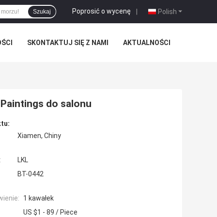
Poprosić o wycenę
|
Polish
Szukaj
OŚCI
SKONTAKTUJ SIĘ Z NAMI
AKTUALNOŚCI
Paintings do salonu
tu:
Xiamen, Chiny
:
LKL
BT-0442
ienie:
1 kawałek
US $1 - 89 / Piece