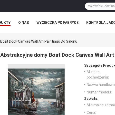
DUKTY
O NAS
WYCIECZKA PO FABRYCE
KONTROLA JAK
RZYPADKI
Boat Dock Canvas Wall Art Paintings Do Salonu
Abstrakcyjne domy Boat Dock Canvas Wall Art 
Szczegóły Produk
Miejsce
pochodzenia:
Nazwa handlowa
Numer modelu:
Zapłata:
Minimalne zamów
Cena: