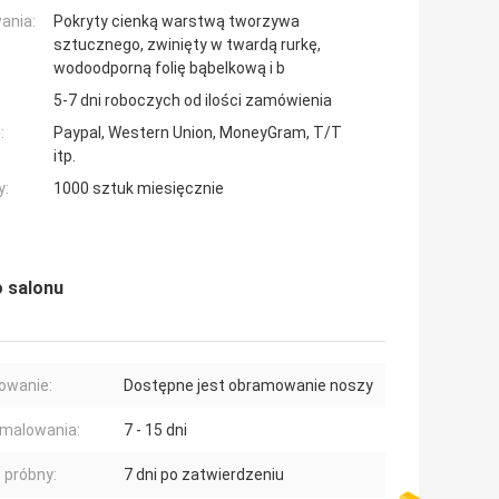
ania:
Pokryty cienką warstwą tworzywa
sztucznego, zwinięty w twardą rurkę,
wodoodporną folię bąbelkową i b
5-7 dni roboczych od ilości zamówienia
:
Paypal, Western Union, MoneyGram, T/T
itp.
y:
1000 sztuk miesięcznie
o salonu
owanie:
Dostępne jest obramowanie noszy
malowania:
7 - 15 dni
 próbny:
7 dni po zatwierdzeniu