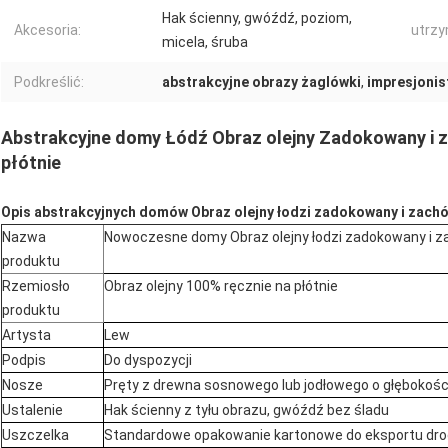
Hak ścienny, gwóźdź, poziom,
Akcesoria:
utrz
micela, śruba
Podkreślić:
abstrakcyjne obrazy żaglówki
,
impresjonis
Abstrakcyjne domy Łódź Obraz olejny Zadokowany i 
płótnie
Opis abstrakcyjnych domów Obraz olejny łodzi zadokowany i zachó
Nazwa
Nowoczesne domy Obraz olejny łodzi zadokowany i z
produktu
Rzemiosło
Obraz olejny 100% ręcznie na płótnie
produktu
Artysta
Lew
Podpis
Do dyspozycji
Nosze
Pręty z drewna sosnowego lub jodłowego o głębokoś
Ustalenie
Hak ścienny z tyłu obrazu, gwóźdź bez śladu
Uszczelka
Standardowe opakowanie kartonowe do eksportu dro