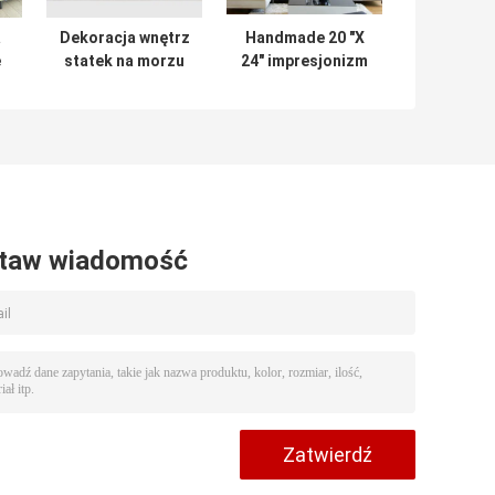
a
Dekoracja wnętrz
Handmade 20 "X
e
statek na morzu
24" impresjonizm
obraz olejny 40 x
łodzie obraz
l
50 ręcznie
olejny jadalnia
malowany
taw wiadomość