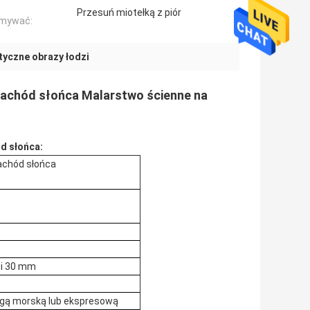
Przesuń miotełką z piór
ymywać:
tyczne obrazy łodzi
zachód słońca Malarstwo ścienne na
d słońca:
achód słońca
ci 30 mm
gą morską lub ekspresową