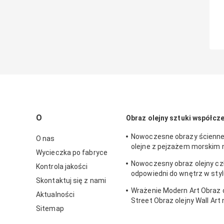
O
Obraz olejny sztuki współcz
Nowoczesne obrazy ścienne
O nas
olejne z pejzażem morskim 
Wycieczka po fabryce
dla ozdoby domu
Nowoczesny obraz olejny cz
Kontrola jakości
odpowiedni do wnętrz w styl
Skontaktuj się z nami
klasycznym
Wrażenie Modern Art Obraz ol
Aktualności
Street Obraz olejny Wall Art 
Sitemap