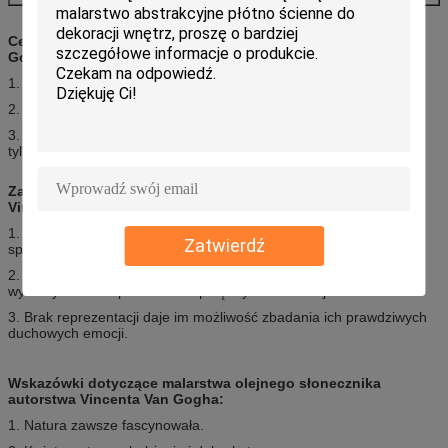
Cechy obrazu olejnego słonecznika autorstwa Vincenta Van
Gogha:
1. Zakrywają odsłonięte ściany i wyglądają bardzo wyraziście.
2. Płótna kwiatowe często przyciągają publiczność prostą mocą.
3. Ta forma sztuki została opracowana tak, aby obejmowała nie
tylko odległe krajobrazy, ale także unikalne zakątki ulic
Zastosowanie obrazu olejnego słonecznika autorstwa
Vincenta Van Gogha:
1. Niezwykle malownicze obrazy na plaży są komercyjnie
Zatwierdź
sprzedawane na różnych stronach internetowych.
2. Tytuł dodaje jasny kolor do tej formy sztuki, która może być
wykorzystana do przekazania potężnych informacji.
3. Brak reprezentacji daje im możliwość zbadania ich prawdziwych
duchowych emocji.
Wskazówki dotyczące malarstwa olejnego słonecznika
autorstwa Vincenta Van Gogha:
1. Natura zawsze fascynowała.