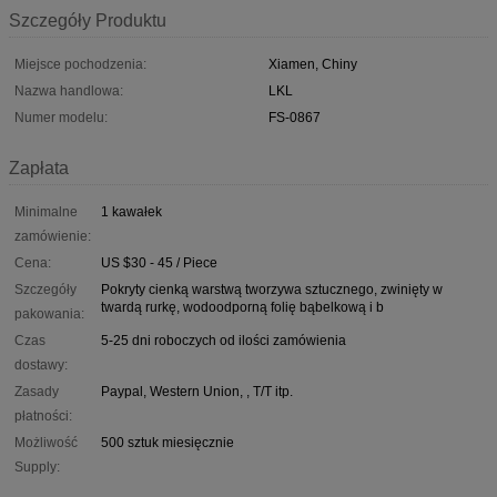
Szczegóły Produktu
Miejsce pochodzenia:
Xiamen, Chiny
Nazwa handlowa:
LKL
Numer modelu:
FS-0867
Zapłata
Minimalne
1 kawałek
zamówienie:
Cena:
US $30 - 45 / Piece
Szczegóły
Pokryty cienką warstwą tworzywa sztucznego, zwinięty w
twardą rurkę, wodoodporną folię bąbelkową i b
pakowania:
Czas
5-25 dni roboczych od ilości zamówienia
dostawy:
Zasady
Paypal, Western Union, , T/T itp.
płatności:
Możliwość
500 sztuk miesięcznie
Supply: