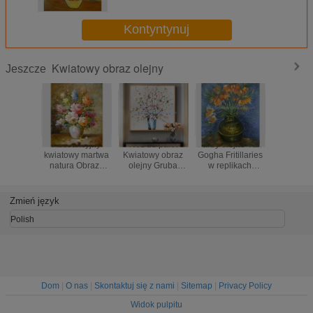
Kontyntynuj
Kwiatowy obraz olejny
Jeszcze
Abstrakcyjny
Nóż do palet
Farby olejne Van
Niestand
kwiatowy martwa
Kwiatowy obraz
Gogha Fritillaries
ręcznie m
natura Obrazy
olejny Gruba
w replikach
irysy Van
olejne Kolorowe
tekstura Kwiaty
arcydzieła w
w wazon
kwiaty Wazon
Sztuka malowania
miedzianym
żółtym
Obraz na płótnie
na płótnie lnianym
wazonie
Zmień język
Polish
Dom
|
O nas
|
Skontaktuj się z nami
|
Sitemap
|
Privacy Policy
Widok pulpitu