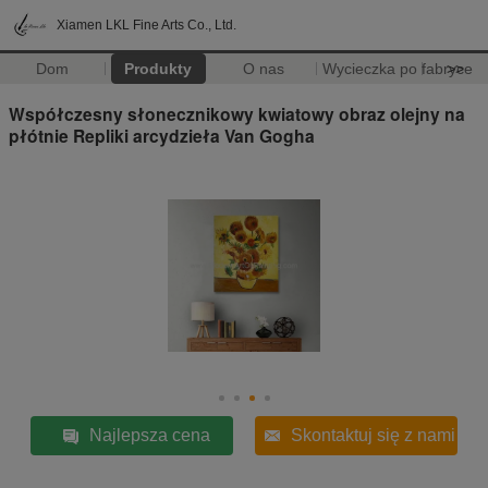
Xiamen LKL Fine Arts Co., Ltd.
Dom
Produkty
O nas
Wycieczka po fabryce
>>
Współczesny słonecznikowy kwiatowy obraz olejny na
płótnie Repliki arcydzieła Van Gogha
Najlepsza cena
Skontaktuj się z nami