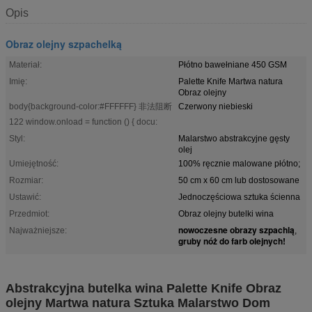
Opis
Obraz olejny szpachelką
Materiał:
Płótno bawełniane 450 GSM
Imię:
Palette Knife Martwa natura
Obraz olejny
body{background-color:#FFFFFF} 非法阻断
Czerwony niebieski
122 window.onload = function () { docu:
Styl:
Malarstwo abstrakcyjne gęsty
olej
Umiejętność:
100% ręcznie malowane płótno;
Rozmiar:
50 cm x 60 cm lub dostosowane
Ustawić:
Jednoczęściowa sztuka ścienna
Przedmiot:
Obraz olejny butelki wina
nowoczesne obrazy szpachlą
Najważniejsze:
,
gruby nóż do farb olejnych!
Abstrakcyjna butelka wina Palette Knife Obraz
olejny Martwa natura Sztuka Malarstwo Dom