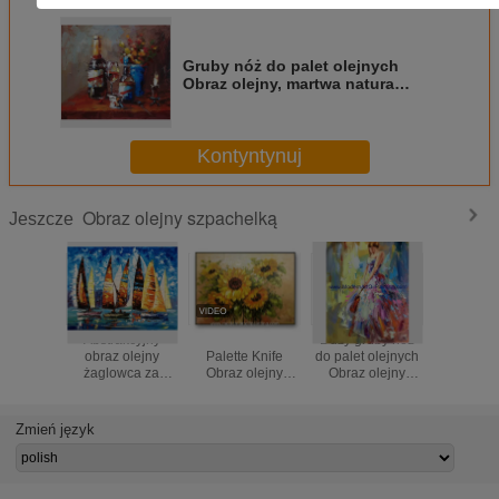
Gruby nóż do palet olejnych
Obraz olejny, martwa natura
Malarstwo abstrakcyjne butelki
wina
Kontyntynuj
Obraz olejny szpachelką
Jeszcze
Abstrakcyjny
Słonecznik
Duży gruby nóż
Opraw
obraz olejny
Palette Knife
do palet olejnych
Palette 
żaglowca za
Obraz olejny
Obraz olejny
Obraz ole
pomocą
Kwiaty Wall Art do
kobieta płótno
płótn
szpachelki /
sypialni
Kolorowa kobieca
abstrak
ręcznie malowany
abstrakcja
obra
Zmień język
gruby obraz
artysty
olejny
Parasol 