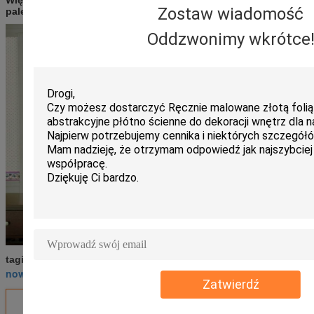
Zostaw wiadomość
palety:
Oddzwonimy wkrótce
gruby szpachelka do farb olejnych
malowanie nożem
tagi:
,
,
nowoczesne obrazy szpachlą!
Zatwierdź
Uzyskaj najlepszą cenę za