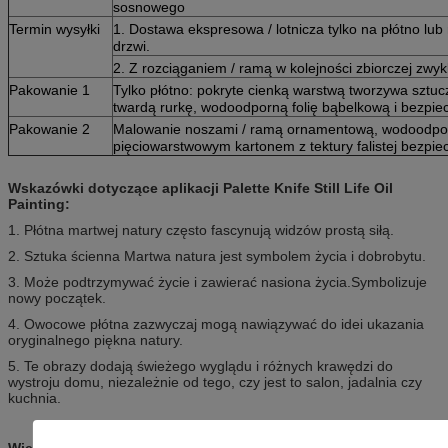
sosnowego
Termin wysyłki
1. Dostawa ekspresowa / lotnicza tylko na płótno lub 
drzwi.
2. Z rozciąganiem / ramą w kolejności zbiorczej zw
Pakowanie 1
Tylko płótno: pokryte cienką warstwą tworzywa sztuc
twardą rurkę, wodoodporną folię bąbelkową i bezpie
Pakowanie 2
Malowanie noszami / ramą ornamentową, wodoodporn
pięciowarstwowym kartonem z tektury falistej bezpi
Wskazówki dotyczące aplikacji Palette Knife Still Life Oil
Painting:
1. Płótna martwej natury często fascynują widzów prostą siłą.
2. Sztuka ścienna Martwa natura jest symbolem życia i dobrobytu.
3. Może podtrzymywać życie i zawierać nasiona życia.Symbolizuje
nowy początek.
4. Owocowe płótna zazwyczaj mogą nawiązywać do idei ukazania
oryginalnego piękna natury.
5. Te obrazy dodają świeżego wyglądu i różnych krawędzi do
wystroju domu, niezależnie od tego, czy jest to salon, jadalnia czy
kuchnia.
Więcej Przegląd sceny obrazu olejnego do butelek wina z