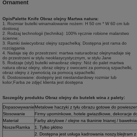
Ornament
Opis
Palette Knife Obraz olejny Martwa natura
:
1. Rozmiar butelki wina
malowanie nożem
: H 50 cm * W 60 cm lub
dostosuj
2. Rodzaj technologii (technika): 100% ręcznie robione malarstwo
ścienne;
3. Ramki świecy
obraz olejny szpachelką
: Dostępna jest rama do
rozciągania
4. Nadaje się do przestrzeni: martwa natura
obraz olejny
nadaje się
do przestrzeni w stylu neoklasycystycznym, w stylu Jane
5. Rodzaje (styl) butelki wina
obraz olejny
: Nóż do palet martwa
natura obraz olejny, obraz olejny z owocami za pomocą szpachelki,
obraz olejny z żywnością za pomocą szpachelki.
6. Dostosowane: dostępny jest niestandardowy rozmiar lub
kolor;Farba ze zdjęć klienta jest dostępna
Szczegóły produktu Obraz olejny do butelek wina z palety:
Dopasowywanie
Metalowe haczyki z tyłu obrazu gotowe do powiesze
Stosowanie
Firmy upominkowe, hotele gwiazdkowe, dekoracje dom
Materiał
Farby akrylowe / olejne na tkaninie lnianej / bawełnia
Nosze/Ramka
1. Tylko płótno
2. Dostępna jest usługa kadrowania noszy.blejtram 