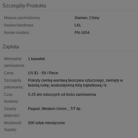
Szczegóły Produktu
Miejsce pochodzenia:
Xiamen, Chiny
Nazwa handlowa:
LKL
Numer modelu:
PN-1654
Zapłata
Minimalne
1 kawałek
zamówienie:
Cena:
US $1 - 59 / Piece
Szczegóły
Pokryty cienką warstwą tworzywa sztucznego, zwinięty w
twardą rurkę, wodoodporną folię bąbelkową i b
pakowania:
Czas
5-25 dni roboczych od ilości zamówienia
dostawy:
Zasady
Paypal, Western Union, , T/T itp.
płatności:
Możliwość
500 sztuk miesięcznie
Supply: