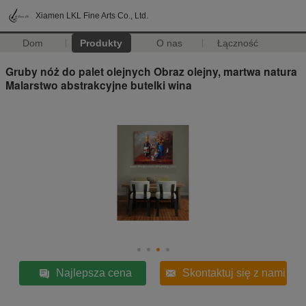
Xiamen LKL Fine Arts Co., Ltd.
Dom
Produkty
O nas
Łączność
Gruby nóż do palet olejnych Obraz olejny, martwa natura
Malarstwo abstrakcyjne butelki wina
Najlepsza cena
Skontaktuj się z nami